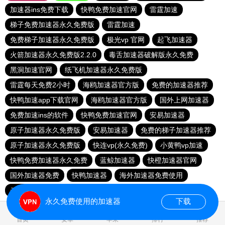
加速器ins免费下载
快鸭免费加速官网
雷霆加速
梯子免费加速器永久免费版
雷霆加速
免费梯子加速器永久免费版
极光vp 官网
起飞加速器
火箭加速器永久免费版2.2.0
毒舌加速器破解版永久免费
黑洞加速官网
纸飞机加速器永久免费版
雷霆每天免费2小时
海鸥加速器官方版
免费的加速器推荐
快鸭加速app下载官网
海鸥加速器官方版
国外上网加速器
免费加速ins的软件
快鸭免费加速官网
安易加速器
原子加速器永久免费版
安易加速器
免费的梯子加速器推荐
原子加速器永久免费版
快连vp(永久免费)
小黄鸭vp加速
快鸭免费加速器永久免费
蓝鲸加速器
快橙加速器官网
国外加速器免费
快鸭加速器
海外加速器免费使用
云梯加速器下载
永久免费使用的加速器
下载
0.017377s
首页
安卓
苹果
排行
推荐