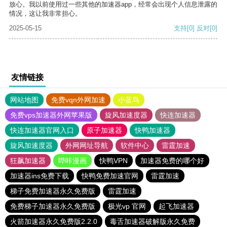
放心。我以前使用过一些其他的加速器app，经常会出现个人信息泄露的
情况，这让我非常担心。
2025-05-15
支持
[0]
反对
[0]
友情链接
网站地图
免费vqn外网加速
小蓝鸟
免费vps加速器外网苹果版
旋风加速度器
快连加速器
快连加速器官网入口
原子加速器
快鸭加速器
旋风加速度器
外网网址导航
软件中心
雷霆加速
狂飙加速器
哔咔漫画
快鸭VPN
加速器免费的哪个好
加速器ins免费下载
快鸭免费加速官网
雷霆加速
梯子免费加速器永久免费版
雷霆加速
免费梯子加速器永久免费版
极光vp 官网
起飞加速器
火箭加速器永久免费版2.2.0
毒舌加速器破解版永久免费