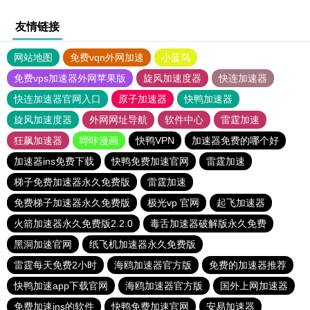
友情链接
网站地图
免费vqn外网加速
小蓝鸟
免费vps加速器外网苹果版
旋风加速度器
快连加速器
快连加速器官网入口
原子加速器
快鸭加速器
旋风加速度器
外网网址导航
软件中心
雷霆加速
狂飙加速器
哔咔漫画
快鸭VPN
加速器免费的哪个好
加速器ins免费下载
快鸭免费加速官网
雷霆加速
梯子免费加速器永久免费版
雷霆加速
免费梯子加速器永久免费版
极光vp 官网
起飞加速器
火箭加速器永久免费版2.2.0
毒舌加速器破解版永久免费
黑洞加速官网
纸飞机加速器永久免费版
雷霆每天免费2小时
海鸥加速器官方版
免费的加速器推荐
快鸭加速app下载官网
海鸥加速器官方版
国外上网加速器
免费加速ins的软件
快鸭免费加速官网
安易加速器