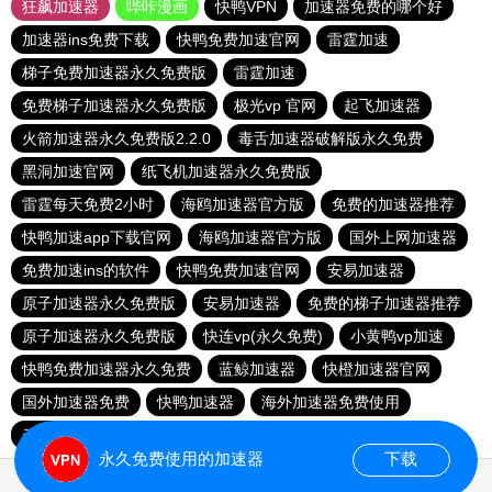
狂飙加速器
哔咔漫画
快鸭VPN
加速器免费的哪个好
加速器ins免费下载
快鸭免费加速官网
雷霆加速
梯子免费加速器永久免费版
雷霆加速
免费梯子加速器永久免费版
极光vp 官网
起飞加速器
火箭加速器永久免费版2.2.0
毒舌加速器破解版永久免费
黑洞加速官网
纸飞机加速器永久免费版
雷霆每天免费2小时
海鸥加速器官方版
免费的加速器推荐
快鸭加速app下载官网
海鸥加速器官方版
国外上网加速器
免费加速ins的软件
快鸭免费加速官网
安易加速器
原子加速器永久免费版
安易加速器
免费的梯子加速器推荐
原子加速器永久免费版
快连vp(永久免费)
小黄鸭vp加速
快鸭免费加速器永久免费
蓝鲸加速器
快橙加速器官网
国外加速器免费
快鸭加速器
海外加速器免费使用
云梯加速器下载
永久免费使用的加速器
下载