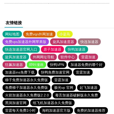
友情链接
网站地图
免费vqn外网加速
小蓝鸟
免费vps加速器外网苹果版
旋风加速度器
快连加速器
快连加速器官网入口
原子加速器
快鸭加速器
旋风加速度器
外网网址导航
软件中心
雷霆加速
狂飙加速器
哔咔漫画
快鸭VPN
加速器免费的哪个好
加速器ins免费下载
快鸭免费加速官网
雷霆加速
梯子免费加速器永久免费版
雷霆加速
免费梯子加速器永久免费版
极光vp 官网
起飞加速器
火箭加速器永久免费版2.2.0
毒舌加速器破解版永久免费
黑洞加速官网
纸飞机加速器永久免费版
雷霆每天免费2小时
海鸥加速器官方版
免费的加速器推荐