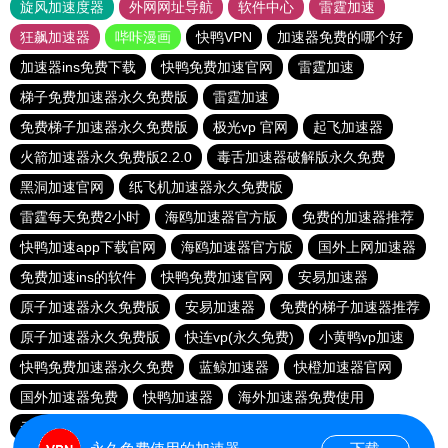
旋风加速度器
外网网址导航
软件中心
雷霆加速
狂飙加速器
哔咔漫画
快鸭VPN
加速器免费的哪个好
加速器ins免费下载
快鸭免费加速官网
雷霆加速
梯子免费加速器永久免费版
雷霆加速
免费梯子加速器永久免费版
极光vp 官网
起飞加速器
火箭加速器永久免费版2.2.0
毒舌加速器破解版永久免费
黑洞加速官网
纸飞机加速器永久免费版
雷霆每天免费2小时
海鸥加速器官方版
免费的加速器推荐
快鸭加速app下载官网
海鸥加速器官方版
国外上网加速器
免费加速ins的软件
快鸭免费加速官网
安易加速器
原子加速器永久免费版
安易加速器
免费的梯子加速器推荐
原子加速器永久免费版
快连vp(永久免费)
小黄鸭vp加速
快鸭免费加速器永久免费
蓝鲸加速器
快橙加速器官网
国外加速器免费
快鸭加速器
海外加速器免费使用
云梯加速器下载