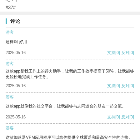
#37#
评论
游客
超棒啊 好用
2025-05-16
支持
[0]
反对
[0]
游客
这款app是我工作上的得力助手，让我的工作效率提高了50%，让我能够
更轻松地完成工作任务。
2025-05-16
支持
[0]
反对
[0]
游客
这款app就像我的社交平台，让我能够与志同道合的朋友一起交流。
2025-05-16
支持
[0]
反对
[0]
游客
这款加速器VPM应用程序可以给你提供全球覆盖和最高安全性的连接。