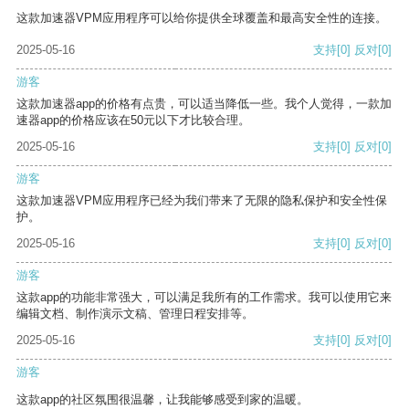
这款加速器VPM应用程序可以给你提供全球覆盖和最高安全性的连接。
2025-05-16
支持
[0]
反对
[0]
游客
这款加速器app的价格有点贵，可以适当降低一些。我个人觉得，一款加
速器app的价格应该在50元以下才比较合理。
2025-05-16
支持
[0]
反对
[0]
游客
这款加速器VPM应用程序已经为我们带来了无限的隐私保护和安全性保
护。
2025-05-16
支持
[0]
反对
[0]
游客
这款app的功能非常强大，可以满足我所有的工作需求。我可以使用它来
编辑文档、制作演示文稿、管理日程安排等。
2025-05-16
支持
[0]
反对
[0]
游客
这款app的社区氛围很温馨，让我能够感受到家的温暖。