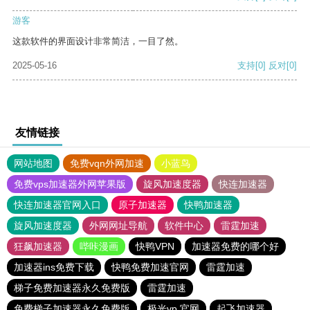
游客
这款软件的界面设计非常简洁，一目了然。
2025-05-16
支持
[0]
反对
[0]
友情链接
网站地图
免费vqn外网加速
小蓝鸟
免费vps加速器外网苹果版
旋风加速度器
快连加速器
快连加速器官网入口
原子加速器
快鸭加速器
旋风加速度器
外网网址导航
软件中心
雷霆加速
狂飙加速器
哔咔漫画
快鸭VPN
加速器免费的哪个好
加速器ins免费下载
快鸭免费加速官网
雷霆加速
梯子免费加速器永久免费版
雷霆加速
免费梯子加速器永久免费版
极光vp 官网
起飞加速器