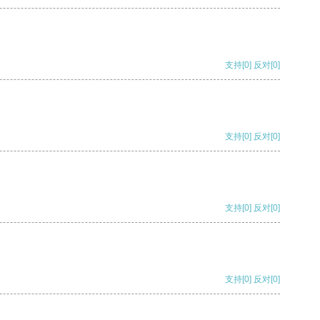
支持
[0]
反对
[0]
支持
[0]
反对
[0]
支持
[0]
反对
[0]
支持
[0]
反对
[0]