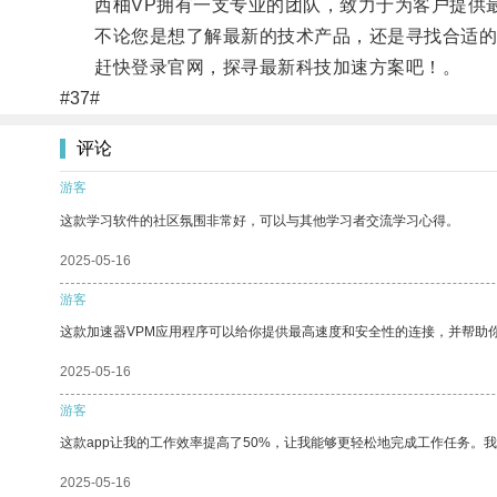
西柚VP拥有一支专业的团队，致力于为客户提供最
不论您是想了解最新的技术产品，还是寻找合适的科
赶快登录官网，探寻最新科技加速方案吧！。
#37#
评论
游客
这款学习软件的社区氛围非常好，可以与其他学习者交流学习心得。
2025-05-16
游客
这款加速器VPM应用程序可以给你提供最高速度和安全性的连接，并帮助
2025-05-16
游客
这款app让我的工作效率提高了50%，让我能够更轻松地完成工作任务。
2025-05-16