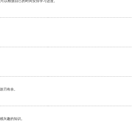
我可以根据自己的时间安排学习进度。
中游刃有余。
己感兴趣的知识。