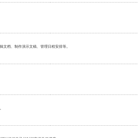
编辑文档、制作演示文稿、管理日程安排等。
。