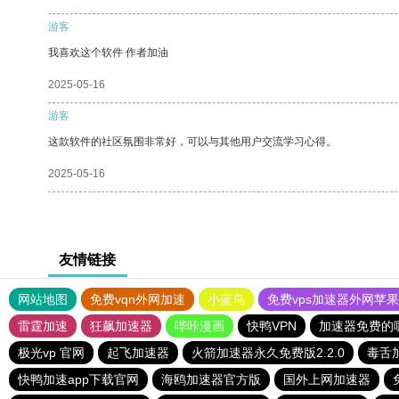
游客
我喜欢这个软件 作者加油
2025-05-16
游客
这款软件的社区氛围非常好，可以与其他用户交流学习心得。
2025-05-16
友情链接
网站地图
免费vqn外网加速
小蓝鸟
免费vps加速器外网苹
雷霆加速
狂飙加速器
哔咔漫画
快鸭VPN
加速器免费的
极光vp 官网
起飞加速器
火箭加速器永久免费版2.2.0
毒舌
快鸭加速app下载官网
海鸥加速器官方版
国外上网加速器