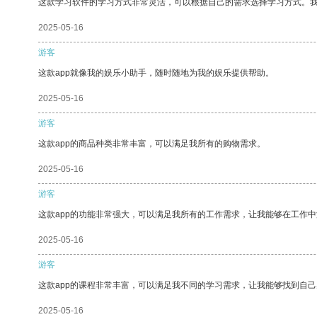
这款学习软件的学习方式非常灵活，可以根据自己的需求选择学习方式。
2025-05-16
游客
这款app就像我的娱乐小助手，随时随地为我的娱乐提供帮助。
2025-05-16
游客
这款app的商品种类非常丰富，可以满足我所有的购物需求。
2025-05-16
游客
这款app的功能非常强大，可以满足我所有的工作需求，让我能够在工作
2025-05-16
游客
这款app的课程非常丰富，可以满足我不同的学习需求，让我能够找到自
2025-05-16