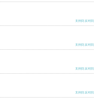
支持
[0]
反对
[0]
支持
[0]
反对
[0]
支持
[0]
反对
[0]
支持
[0]
反对
[0]